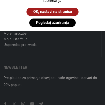
zaprimanja.
OK, nastavi na stranicu
KORISNIČKI RAČUN
Uredi podatke računa
Pogledaj ažuriranja
Uredi adresu za dostavu
Moje narudžbe
Moja lista želja
Usporedba proizvoda
NEWSLETTER
Pretplati se za primanje obavijesti naše trgovine i ostvari do
20% popust!