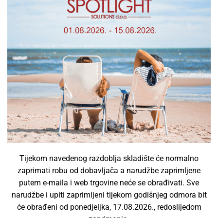
PRAVNE NAPOMENE
Uvjeti poslovanja
Zaštita privatnosti
Zbrinjavanje EE otpada
Registracija poduzeća
Kontaktirajte nas
TRGOVINA
Svjetiljke
Tijekom navedenog razdoblja skladište će normalno
LED žarulje
zaprimati robu od dobavljača a narudžbe zaprimljene
Dekorativna rasvjeta
putem e-maila i web trgovine neće se obrađivati. Sve
Smart LED žarulje
narudžbe i upiti zaprimljeni tijekom godišnjeg odmora bit
Moduli i elektronika
će obrađeni od ponedjeljka, 17.08.2026., redoslijedom