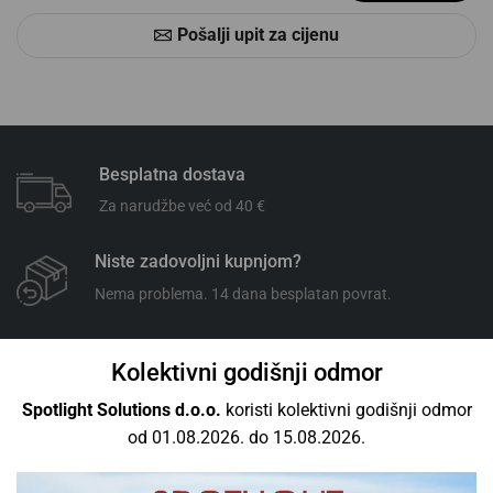
Pošalji upit za cijenu
Besplatna dostava
Za narudžbe već od 40 €
Niste zadovoljni kupnjom?
Nema problema. 14 dana besplatan povrat.
24/7 korisnička podrška
Kolektivni godišnji odmor
Slobodno nas kontaktirajte. Uvijek.
Spotlight Solutions d.o.o.
koristi kolektivni godišnji odmor
od 01.08.2026. do 15.08.2026.
100% sigurno plaćanje
Stripe kartično plaćanje ili transakcijski račun