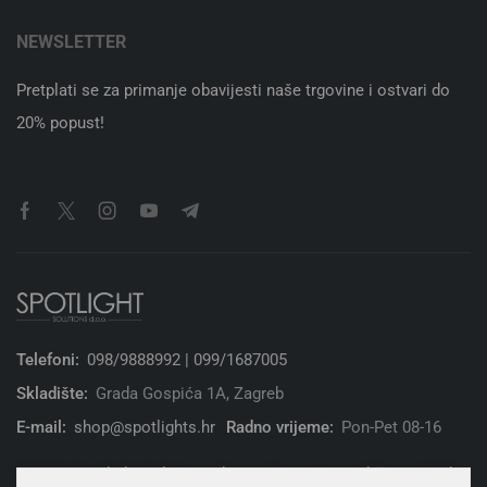
NEWSLETTER
Pretplati se za primanje obavijesti naše trgovine i ostvari do
20% popust!
Telefoni:
098/9888992 | 099/1687005
Skladište:
Grada Gospića 1A, Zagreb
E-mail:
shop@spotlights.hr
Radno vrijeme:
Pon-Pet 08-16
© 2026 Spotlight Solutions d.o.o. | Sva prava zadržana. | Web