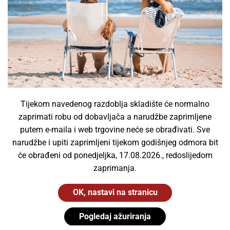
Trebate konzultacije?
Kontaktirate nas putem obrasca ispod. Na svaki upit ćemo
odgovoriti u najskorijem mogućem roku!
Tijekom navedenog razdoblja skladište će normalno
zaprimati robu od dobavljača a narudžbe zaprimljene
putem e-maila i web trgovine neće se obrađivati. Sve
narudžbe i upiti zaprimljeni tijekom godišnjeg odmora bit
će obrađeni od ponedjeljka, 17.08.2026., redoslijedom
zaprimanja.
OK, nastavi na stranicu
Pogledaj ažuriranja