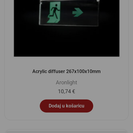
Acrylic diffuser 267x100x10mm
Aronlight
10,74
€
Dodaj u košaricu