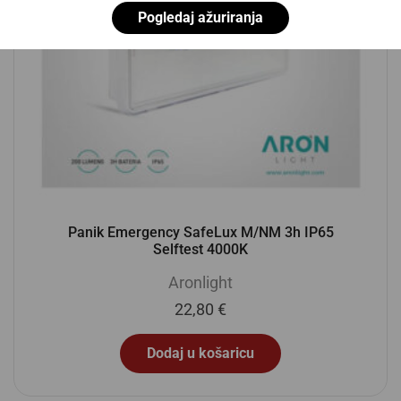
Pogledaj ažuriranja
Panik Emergency SafeLux M/NM 3h IP65
Selftest 4000K
Aronlight
22,80
€
Dodaj u košaricu