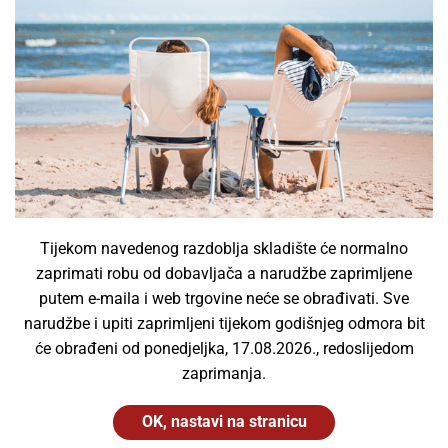
Panik EM PAN 3W 150lm IP66
Profolux
18,30
€
Dodaj u košaricu
Tijekom navedenog razdoblja skladište će normalno
zaprimati robu od dobavljača a narudžbe zaprimljene
putem e-maila i web trgovine neće se obrađivati. Sve
narudžbe i upiti zaprimljeni tijekom godišnjeg odmora bit
će obrađeni od ponedjeljka, 17.08.2026., redoslijedom
zaprimanja.
OK, nastavi na stranicu