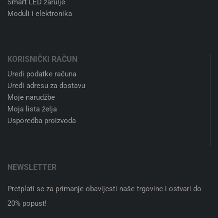
PRAVNE NAPOMENE
Uvjeti poslovanja
Zaštita privatnosti
Zbrinjavanje EE otpada
Registracija poduzeća
Kontaktirajte nas
TRGOVINA
Svjetiljke
LED žarulje
Dekorativna rasvjeta
Smart LED žarulje
Moduli i elektronika
KORISNIČKI RAČUN