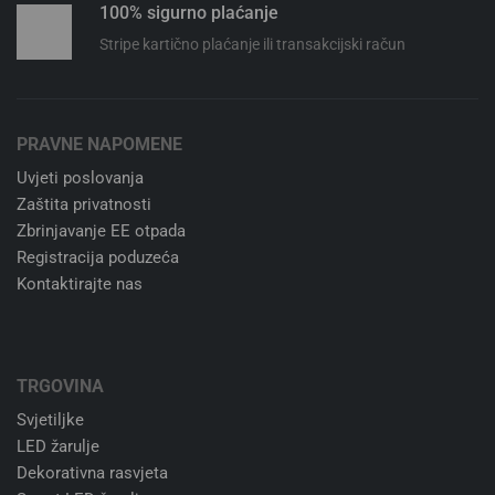
Besplatna dostava
Za narudžbe već od 40 €
Niste zadovoljni kupnjom?
Nema problema. 14 dana besplatan povrat.
24/7 korisnička podrška
Slobodno nas kontaktirajte. Uvijek.
100% sigurno plaćanje
Stripe kartično plaćanje ili transakcijski račun