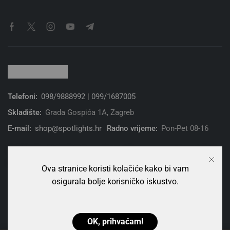
Uredi podatke računa
Uredi adresu za dostavu
Moje narudžbe
Moja lista želja
Usporedba proizvoda
NEWSLETTER
Pretplati se za primanje obavijesti naše trgovine i ostvari do
20% popust!
Ova stranice koristi kolačiće kako bi vam
osigurala bolje korisničko iskustvo.
OK, prihvaćam!