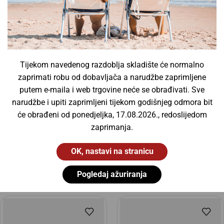
Vodotjesne svjetiljke
(13)
Žarulje
(0)
Fluorescentne cijevi
(0)
InfraRed žarulje
(0)
Tijekom navedenog razdoblja skladište će normalno
UV žarulje
(0)
zaprimati robu od dobavljača a narudžbe zaprimljene
Xenon žarulje
(0)
putem e-maila i web trgovine neće se obrađivati. Sve
Žarulje za projektore
(0)
narudžbe i upiti zaprimljeni tijekom godišnjeg odmora bit
će obrađeni od ponedjeljka, 17.08.2026., redoslijedom
zaprimanja.
OK, nastavi na stranicu
Slični proizvodi
Pogledaj ažuriranja