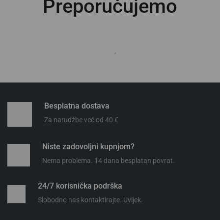
Preporučujemo
CorePro LEDspot 4-50W
CorePro LEDspot 4-50W
GU10 827 36D DIM
GU10 830 36D DIM
Philips
,
Signify
Philips
,
Signify
3,25
€
3,25
€
Dodaj u košaricu
Dodaj u košaricu