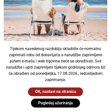
Ledvance
,
Osram
3,60
€
Dodaj u košaricu
Tijekom navedenog razdoblja skladište će normalno
zaprimati robu od dobavljača a narudžbe zaprimljene
putem e-maila i web trgovine neće se obrađivati. Sve
narudžbe i upiti zaprimljeni tijekom godišnjeg odmora bit
će obrađeni od ponedjeljka, 17.08.2026., redoslijedom
zaprimanja.
OK, nastavi na stranicu
Pogledaj ažuriranja