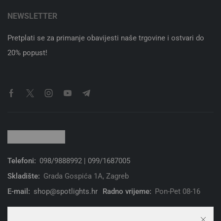
NEWSLETTER
Pretplati se za primanje obavijesti naše trgovine i ostvari do
20% popust!
Telefoni:
098/9888992 | 099/1687005
Skladište:
Grada Gospića 1A, Zagreb
E-mail:
shop@spotlights.hr
Radno vrijeme:
Pon-Pet 08-16
© 2026 Spotlight Solutions d.o.o. | Sva prava zadržana. | Web