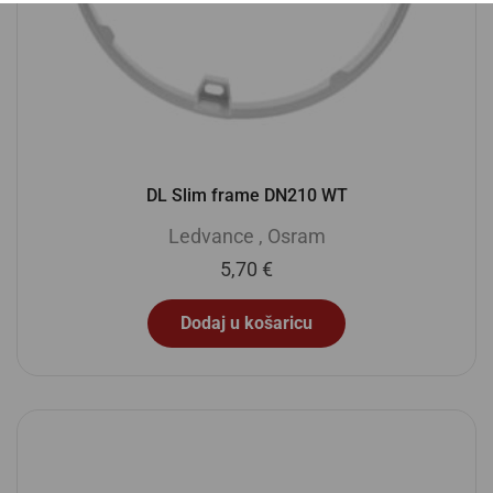
DL Slim frame DN210 WT
Ledvance
,
Osram
5,70
€
Dodaj u košaricu