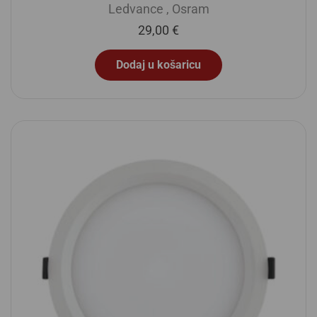
Ledvance
,
Osram
29,00
€
Dodaj u košaricu