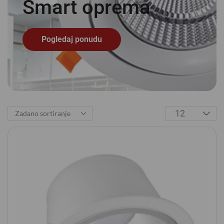
Smart
o
p
r
e
m
a
Pogledaj ponudu