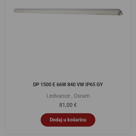
DP 1500 E 66W 840 VW IP65 GY
Ledvance
,
Osram
81,00
€
Dodaj u košaricu