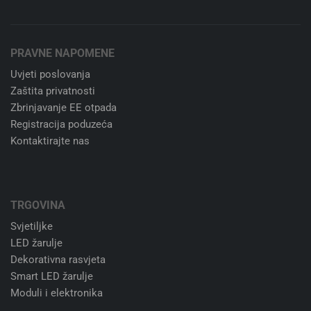
Besplatna dostava
Za narudžbe već od 40 €
Niste zadovoljni kupnjom?
Nema problema. 14 dana besplatan povrat.
24/7 korisnička podrška
Slobodno nas kontaktirajte. Uvijek.
100% sigurno plaćanje
Stripe kartično plaćanje ili transakcijski račun
PRAVNE NAPOMENE
Uvjeti poslovanja