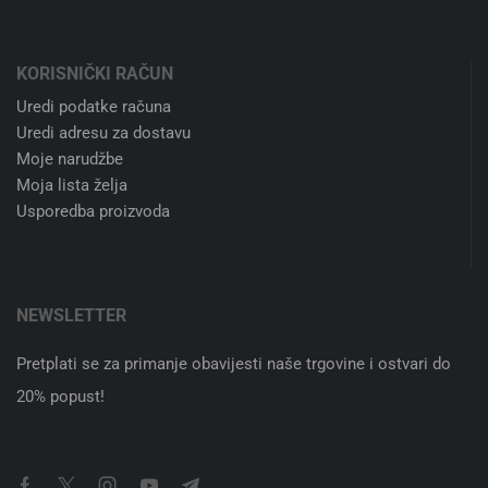
Zaštita privatnosti
Zbrinjavanje EE otpada
Registracija poduzeća
Kontaktirajte nas
TRGOVINA
Svjetiljke
LED žarulje
Dekorativna rasvjeta
Smart LED žarulje
Moduli i elektronika
KORISNIČKI RAČUN
Uredi podatke računa
Uredi adresu za dostavu