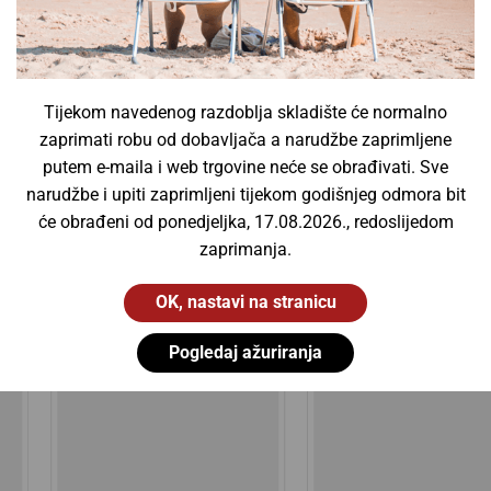
Fluorescentne cijevi
(0)
InfraRed žarulje
(0)
UV žarulje
(0)
Xenon žarulje
(0)
Tijekom navedenog razdoblja skladište će normalno
Žarulje za projektore
(0)
zaprimati robu od dobavljača a narudžbe zaprimljene
putem e-maila i web trgovine neće se obrađivati. Sve
narudžbe i upiti zaprimljeni tijekom godišnjeg odmora bit
će obrađeni od ponedjeljka, 17.08.2026., redoslijedom
zaprimanja.
Slični proizvodi
OK, nastavi na stranicu
Pogledaj ažuriranja