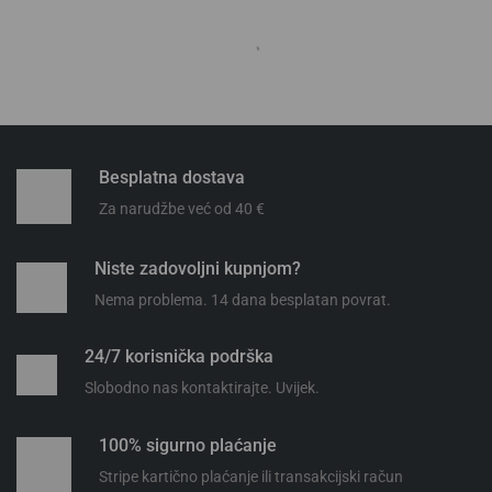
CorePro LEDspot 4-50W
CorePro LEDspot 4-50W
GU10 827 36D DIM
GU10 830 36D DIM
Philips
,
Signify
Philips
,
Signify
3,25
€
3,25
€
Dodaj u košaricu
Dodaj u košaricu