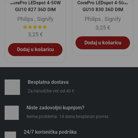
CorePro LEDspot 4-50W
CorePro LEDspot 4-50W
GU10 827 36D DIM
GU10 830 36D DIM
Philips
,
Signify
Philips
,
Signify
3,25
€
3,25
€
Dodaj u košaricu
Dodaj u košaricu
Besplatna dostava
Za narudžbe već od 40 €
Niste zadovoljni kupnjom?
Nema problema. 14 dana besplatan povrat.
24/7 korisnička podrška