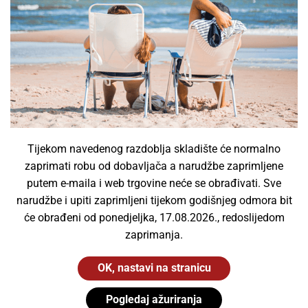
Sigurnosne svjetiljke
(8)
Solarne svjetiljke
(2)
Svjetiljke specijalne namjene
(0)
Tračne svjetiljke
(0)
Ulične svjetiljke
(0)
Vanjske svjetiljke
(6)
Vodotjesne svjetiljke
(13)
Tijekom navedenog razdoblja skladište će normalno
Žarulje
(0)
zaprimati robu od dobavljača a narudžbe zaprimljene
Fluorescentne cijevi
(0)
putem e-maila i web trgovine neće se obrađivati. Sve
InfraRed žarulje
(0)
narudžbe i upiti zaprimljeni tijekom godišnjeg odmora bit
UV žarulje
(0)
će obrađeni od ponedjeljka, 17.08.2026., redoslijedom
zaprimanja.
Xenon žarulje
(0)
Žarulje za projektore
(0)
OK, nastavi na stranicu
Pogledaj ažuriranja