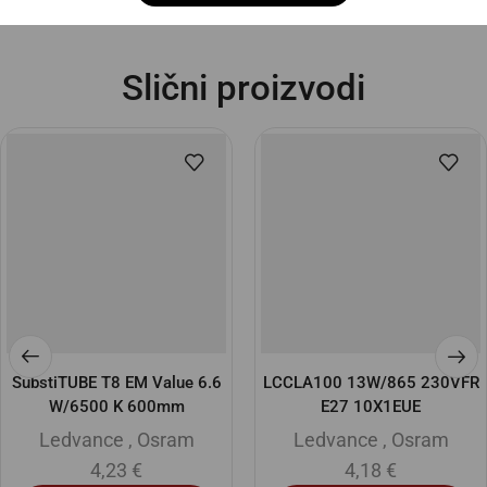
Slični proizvodi
SubstiTUBE T8 EM Value 6.6
LCCLA100 13W/865 230VFR
W/6500 K 600mm
E27 10X1EUE
Ledvance
,
Osram
Ledvance
,
Osram
4,23
€
4,18
€