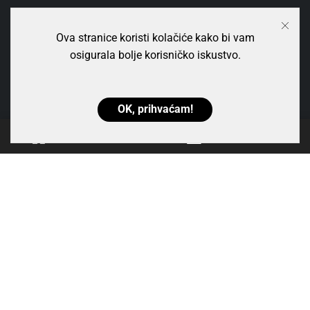
20% popust!
Ova stranice koristi kolačiće kako bi vam
osigurala bolje korisničko iskustvo.
OK, prihvaćam!
0
Telefoni:
098/9888992 | 099/1687005
Skladište:
Grada Gospića 1A, Zagreb
E-mail:
shop@spotlights.hr
Radno vrijeme:
Pon-Pet 08-16
© 2026 Spotlight Solutions d.o.o. | Sva prava zadržana. | Web
trgovinu pokreće hrvatska tvrtka za web hosting