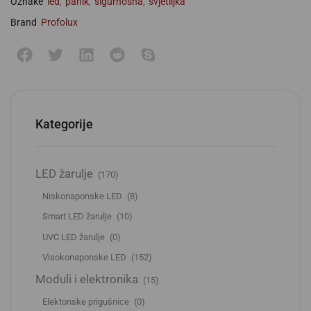
Oznake
led
,
panik
,
sigurnosna
,
svjetiljka
Brand
Profolux
Kategorije
LED žarulje
(170)
Niskonaponske LED
(8)
Smart LED žarulje
(10)
UVC LED žarulje
(0)
Visokonaponske LED
(152)
Moduli i elektronika
(15)
Elektonske prigušnice
(0)