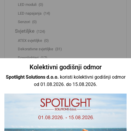
LED moduli
(0)
LED napajanja
(14)
Senzori
(0)
Svjetiljke
(124)
ATEX svjetiljke
(0)
Dekorativne svjetiljke
(31)
Downlighteri
(17)
Kolektivni godišnji odmor
HighBay svjetiljke
(0)
LED paneli
(22)
Spotlight Solutions d.o.o.
koristi kolektivni godišnji odmor
LED profili
(0)
od 01.08.2026. do 15.08.2026.
LED reflektori
(5)
LED trake
(1)
Linijske svjetiljke
(8)
Oprema i dodaci
(9)
Ovjesne svjetiljke
(2)