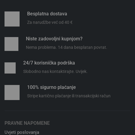
CorePro LEDspot 4-50W
CorePro LEDspot 4-50W
GU10 827 36D DIM
GU10 830 36D DIM
Philips
,
Signify
Philips
,
Signify
3,25
€
3,25
€
Dodaj u košaricu
Dodaj u košaricu
Besplatna dostava
Za narudžbe već od 40 €