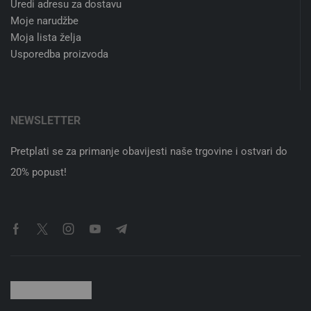
TRGOVINA
Svjetiljke
LED žarulje
Dekorativna rasvjeta
Smart LED žarulje
Moduli i elektronika
KORISNIČKI RAČUN
Uredi podatke računa
Uredi adresu za dostavu
Moje narudžbe
Moja lista želja
Usporedba proizvoda