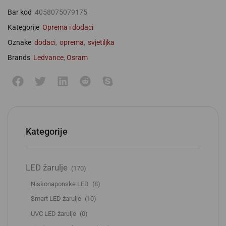
Bar kod
4058075079175
Kategorije
Oprema i dodaci
Oznake
dodaci
,
oprema
,
svjetiljka
Brands
Ledvance
,
Osram
Kategorije
LED žarulje
(170)
Niskonaponske LED
(8)
Smart LED žarulje
(10)
UVC LED žarulje
(0)