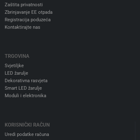
Niste zadovoljni kupnjom?
Nema problema. 14 dana besplatan povrat.
24/7 korisnička podrška
Slobodno nas kontaktirajte. Uvijek.
100% sigurno plaćanje
Stripe kartično plaćanje ili transakcijski račun
PRAVNE NAPOMENE
Uvjeti poslovanja
Zaštita privatnosti
Zbrinjavanje EE otpada
Registracija poduzeća
Kontaktirajte nas