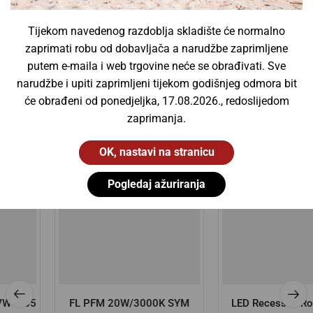
Žarulje za projektore
(0)
Tijekom navedenog razdoblja skladište će normalno
zaprimati robu od dobavljača a narudžbe zaprimljene
putem e-maila i web trgovine neće se obrađivati. Sve
narudžbe i upiti zaprimljeni tijekom godišnjeg odmora bit
će obrađeni od ponedjeljka, 17.08.2026., redoslijedom
Slični proizvodi
zaprimanja.
OK, nastavi na stranicu
Pogledaj ažuriranja
FL PFM 20W/3000K SYM
LED Recessed Round 220-