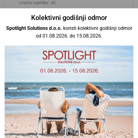
Linijske svjetiljke
(8)
Oprema i dodaci
(9)
Kolektivni godišnji odmor
Ovjesne svjetiljke
(2)
Spotlight Solutions d.o.o.
koristi kolektivni godišnji odmor
Sigurnosne svjetiljke
(8)
od 01.08.2026. do 15.08.2026.
Solarne svjetiljke
(2)
Svjetiljke specijalne namjene
(0)
Tračne svjetiljke
(0)
Ulične svjetiljke
(0)
Vanjske svjetiljke
(6)
Vodotjesne svjetiljke
(13)
Žarulje
(0)
Fluorescentne cijevi
(0)
InfraRed žarulje
(0)
UV žarulje
(0)
Xenon žarulje
(0)