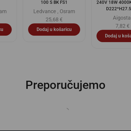
100 S BK FS1
240V 18W 4000K 2100lm
D222*H27.5mm
Ledvance
,
Osram
Aigostar
25,68
€
7,82
€
Dodaj u košaricu
Dodaj u košaricu
Preporučujemo