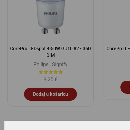
CorePro LEDspot 4-50W GU10 827 36D
CorePro L
DIM
Philips
,
Signify
3,25
€
Dodaj u košaricu