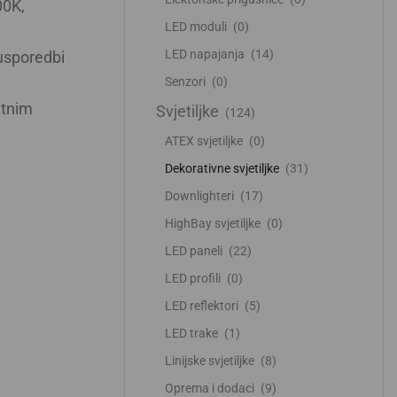
00K,
LED moduli
(0)
LED napajanja
(14)
usporedbi
Senzori
(0)
etnim
Svjetiljke
(124)
ATEX svjetiljke
(0)
Dekorativne svjetiljke
(31)
Downlighteri
(17)
HighBay svjetiljke
(0)
LED paneli
(22)
LED profili
(0)
LED reflektori
(5)
LED trake
(1)
Linijske svjetiljke
(8)
Oprema i dodaci
(9)