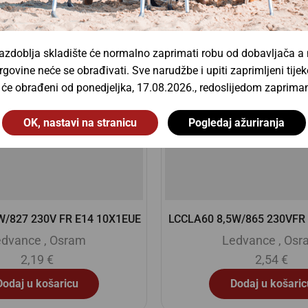
zdoblja skladište će normalno zaprimati robu od dobavljača a
rgovine neće se obrađivati. Sve narudžbe i upiti zaprimljeni ti
t će obrađeni od ponedjeljka, 17.08.2026., redoslijedom zapriman
OK, nastavi na stranicu
Pogledaj ažuriranja
W/865 230VFR E27 10X1EUE
LPPAR16D 8060 8,3W/940
10X1
edvance
,
Osram
Ledvance
,
Osr
2,54
€
7,31
€
Dodaj u košaricu
Dodaj u košaric