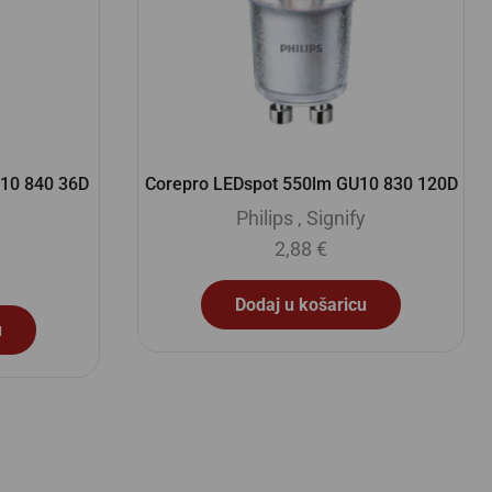
10 840 36D
Corepro LEDspot 550lm GU10 830 120D
Philips
,
Signify
y
2,88
€
Dodaj u košaricu
u