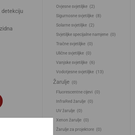
Ovjesne svjetiljke
(2)
 detekciju
Sigurnosne svjetiljke
(8)
Solarne svjetiljke
(2)
(zidna
Svjetiljke specijalne namjene
(0)
Tračne svjetiljke
(0)
Ulične svjetiljke
(0)
Vanjske svjetiljke
(6)
Vodotjesne svjetiljke
(13)
Žarulje
(0)
Fluorescentne cijevi
(0)
InfraRed žarulje
(0)
UV žarulje
(0)
Xenon žarulje
(0)
Žarulje za projektore
(0)