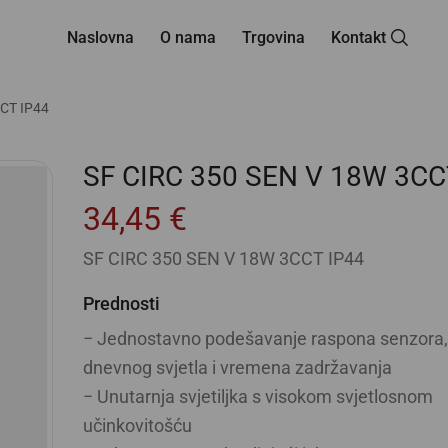
Naslovna
O nama
Trgovina
Kontakt
CT IP44
SF CIRC 350 SEN V 18W 3CC
34,45
€
SF CIRC 350 SEN V 18W 3CCT IP44
Prednosti
− Jednostavno podešavanje raspona senzora, 
dnevnog svjetla i vremena zadržavanja
− Unutarnja svjetiljka s visokom svjetlosnom
učinkovitošću