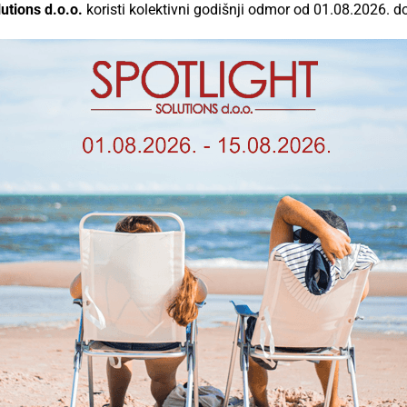
utions d.o.o.
koristi kolektivni godišnji odmor od 01.08.2026. d
,
SKU
OS042096
Bar kod
4099854042096
Kategorije
Dekorativne svjetiljke
Oznake
dekorativna
,
led
,
svjetiljka
Brands
Ledvance
,
Osram
Slični proizvodi