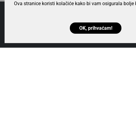
Ova stranice koristi kolačiće kako bi vam osigurala bolje 
Nis
Besplatna dostava
Nem
Za narudžbe već od 40 €
pov
OK, prihvaćam!
PRAVNE NAPOMENE
TRGOVINA
Uvjeti poslovanja
Svjetiljke
Zaštita privatnosti
LED žarulje
Zbrinjavanje EE otpada
Dekorativna rasvjeta
Registracija poduzeća
Smart LED žarulje
Kontaktirajte nas
Moduli i elektronika