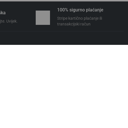
100% sigurno plaćanje
ška
Stripe kartično plaćanje ili
te. Uvijek.
transakcijski račun
NEWSLETTER
Pretplati se za primanje obavijesti naše trgovine i ostvari do
20% popust!