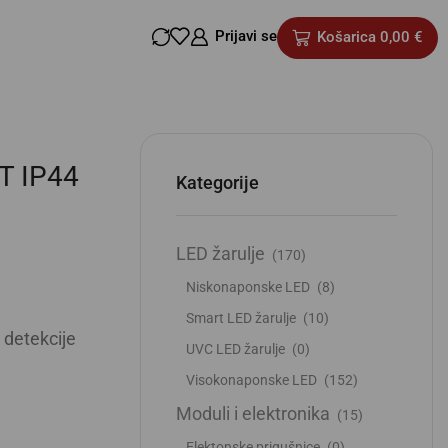
Prijavi se
Košarica
0,00
€
T IP44
Kategorije
LED žarulje
(170)
Niskonaponske LED
(8)
Smart LED žarulje
(10)
detekcije
UVC LED žarulje
(0)
Visokonaponske LED
(152)
Moduli i elektronika
(15)
Elektonske prigušnice
(0)