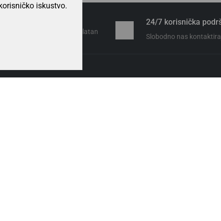
korisničko iskustvo.
te zadovoljni kupnjom?
24/7 korisnička podr
a problema. 14 dana besplatan
Slobodno nas kontaktiraj
rat.
KORISNIČKI RAČUN
Uredi podatke računa
Uredi adresu za dostavu
Moje narudžbe
Moja lista želja
Usporedba proizvoda