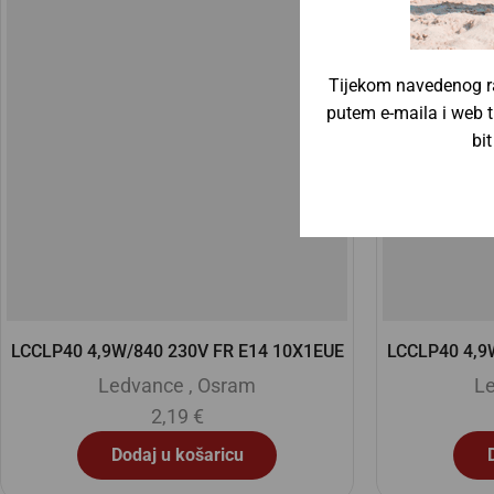
Tijekom navedenog ra
putem e-maila i web t
bi
LCCLP40 4,9W/827 230V FR E14 10X1EUE
LCCLA60 8,5
Ledvance
,
Osram
L
2,19
€
Dodaj u košaricu