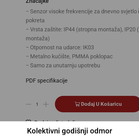
Značajke
− Senzor visoke frekvencije za dnevno svjetlo i
pokreta
− Vrsta zaštite: IP44 (stropna montaža), IP20 
montaža)
− Otpornost na udarce: IK03
− Metalno kućište, PMMA poklopac
− Samo za unutarnju upotrebu
PDF specifikacije
Dodaj U Košaricu
Dodaj na listu želja
Kolektivni godišnji odmor
Dodaj za usporedbu