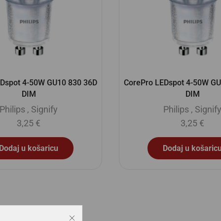
EDspot 4-50W GU10 830 36D
CorePro LEDspot 4-50W GU
DIM
DIM
Philips
,
Signify
Philips
,
Signif
3,25
€
3,25
€
Dodaj u košaricu
Dodaj u košaric