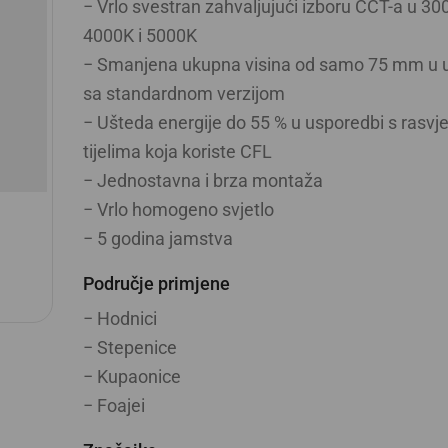
− Vrlo svestran zahvaljujući izboru CCT-a u 30
4000K i 5000K
− Smanjena ukupna visina od samo 75 mm u 
sa standardnom verzijom
− Ušteda energije do 55 % u usporedbi s rasvj
tijelima koja koriste CFL
− Jednostavna i brza montaža
− Vrlo homogeno svjetlo
− 5 godina jamstva
Područje primjene
− Hodnici
− Stepenice
− Kupaonice
− Foajei