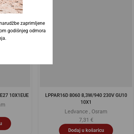
 narudžbe zaprimljene
jekom godišnjeg odmora
ja.
 230V GU10
CorePro LEDspot 4-50W GU10 840 36D
DIM
am
Philips
,
Signify
3,25
€
u
Dodaj u košaricu