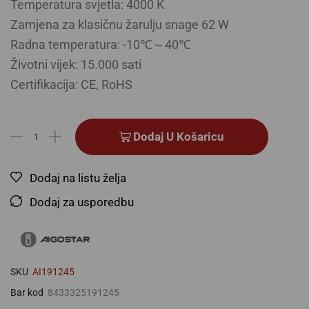
Temperatura svjetla: 4000 K
Zamjena za klasičnu žarulju snage 62 W
Radna temperatura: -10℃～40℃
Životni vijek: 15.000 sati
Certifikacija: CE, RoHS
Dodaj U Košaricu
Dodaj na listu želja
Dodaj za usporedbu
SKU
AI191245
Bar kod
8433325191245