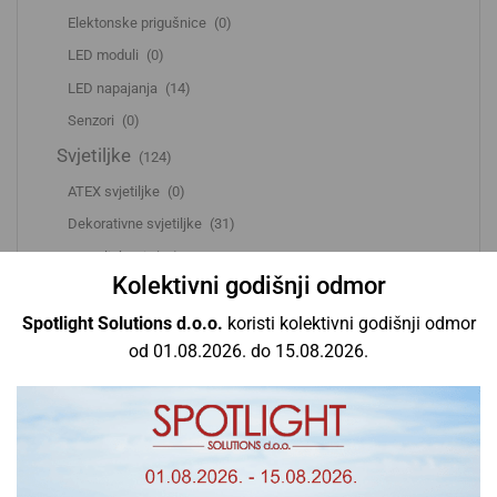
Elektonske prigušnice
(0)
LED moduli
(0)
LED napajanja
(14)
Senzori
(0)
Svjetiljke
(124)
ATEX svjetiljke
(0)
Dekorativne svjetiljke
(31)
Downlighteri
(17)
Kolektivni godišnji odmor
HighBay svjetiljke
(0)
Spotlight Solutions d.o.o.
koristi kolektivni godišnji odmor
LED paneli
(22)
od 01.08.2026. do 15.08.2026.
LED profili
(0)
LED reflektori
(5)
LED trake
(1)
Linijske svjetiljke
(8)
Oprema i dodaci
(9)