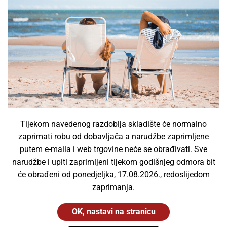
Ovjesne svjetiljke
(2)
Sigurnosne svjetiljke
(8)
Solarne svjetiljke
(2)
Svjetiljke specijalne namjene
(0)
Tračne svjetiljke
(0)
Ulične svjetiljke
(0)
Vanjske svjetiljke
(6)
Vodotjesne svjetiljke
(13)
Tijekom navedenog razdoblja skladište će normalno
Žarulje
(0)
zaprimati robu od dobavljača a narudžbe zaprimljene
Fluorescentne cijevi
(0)
putem e-maila i web trgovine neće se obrađivati. Sve
narudžbe i upiti zaprimljeni tijekom godišnjeg odmora bit
InfraRed žarulje
(0)
će obrađeni od ponedjeljka, 17.08.2026., redoslijedom
UV žarulje
(0)
zaprimanja.
Xenon žarulje
(0)
Žarulje za projektore
(0)
OK, nastavi na stranicu