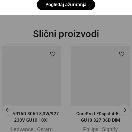
Pogledaj ažuriranja
Slični proizvodi
LPPAR16D 8060 8,3W/927
CorePro LEDspot 4-50W
230V GU10 10X1
GU10 827 36D DIM
Ledvance
,
Osram
Philips
,
Signify