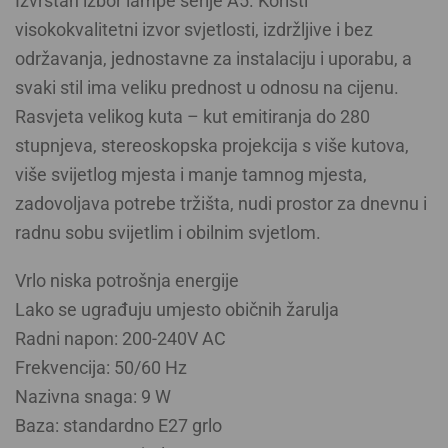
Izvrstan izbor lampe serije A5. Koristi
visokokvalitetni izvor svjetlosti, izdržljive i bez
održavanja, jednostavne za instalaciju i uporabu, a
svaki stil ima veliku prednost u odnosu na cijenu.
Rasvjeta velikog kuta – kut emitiranja do 280
stupnjeva, stereoskopska projekcija s više kutova,
više svijetlog mjesta i manje tamnog mjesta,
zadovoljava potrebe tržišta, nudi prostor za dnevnu i
radnu sobu svijetlim i obilnim svjetlom.
Vrlo niska potrošnja energije
Lako se ugrađuju umjesto običnih žarulja
Radni napon: 200-240V AC
Frekvencija: 50/60 Hz
Nazivna snaga: 9 W
Baza: standardno E27 grlo