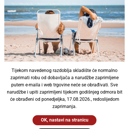
CorePro LED PLC 5.9W 830 2P G24d-1
Philips
,
Signify
7,29
€
Dodaj u košaricu
Tijekom navedenog razdoblja skladište će normalno
zaprimati robu od dobavljača a narudžbe zaprimljene
putem e-maila i web trgovine neće se obrađivati. Sve
narudžbe i upiti zaprimljeni tijekom godišnjeg odmora bit
će obrađeni od ponedjeljka, 17.08.2026., redoslijedom
zaprimanja.
OK, nastavi na stranicu