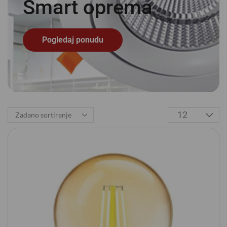
Smart
o
p
r
e
m
a
Pogledaj ponudu