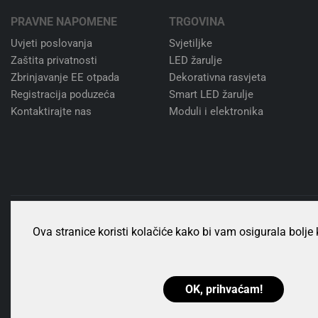
CorePro LEDspot 4-50W GU10 827 36D
CorePro L
DIM
Philips
,
Signify
3,25
€
Dodaj u košaricu
Ova stranice koristi kolačiće kako bi vam osigurala bolje 
Nis
Besplatna dostava
Nem
Za narudžbe već od 40 €
pov
OK, prihvaćam!