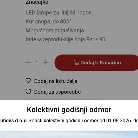
Značajke
LED lampe za linijski napon
Kut snopa: do 300°
Mogućnost prigušivanja
Indeks reprodukcije boja Ra: ≥ 90
Dodaj U Košaricu
Dodaj na listu želja
Dodaj za usporedbu
Kolektivni godišnji odmor
,
utions d.o.o.
koristi kolektivni godišnji odmor od 01.08.2026. d
SKU
OS758742
Bar kod
4058075758742