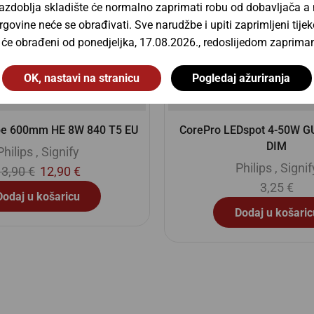
zdoblja skladište će normalno zaprimati robu od dobavljača a
rgovine neće se obrađivati. Sve narudžbe i upiti zaprimljeni ti
t će obrađeni od ponedjeljka, 17.08.2026., redoslijedom zapriman
OK, nastavi na stranicu
Pogledaj ažuriranja
Dspot 4-50W GU10 840 36D
LPPR16D 10036 9,6W/840
DIM
10X1
Philips
,
Signify
Ledvance
,
Osr
3,25
€
8,40
€
Dodaj u košaricu
Dodaj u košaric