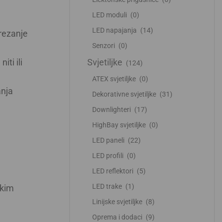
LED moduli
(0)
LED napajanja
(14)
rezanje
Senzori
(0)
ti ili
Svjetiljke
(124)
ATEX svjetiljke
(0)
anja
Dekorativne svjetiljke
(31)
Downlighteri
(17)
HighBay svjetiljke
(0)
LED paneli
(22)
LED profili
(0)
LED reflektori
(5)
LED trake
(1)
skim
Linijske svjetiljke
(8)
Oprema i dodaci
(9)