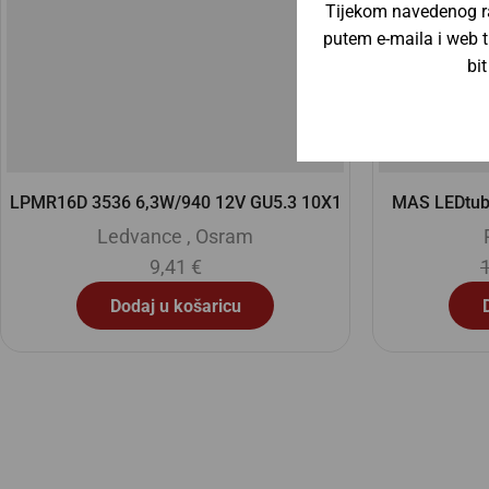
Tijekom navedenog ra
putem e-maila i web t
bi
MAS LEDtube 600mm HE 8W 840 T5 EU
CorePro LE
Philips
,
Signify
13,90
€
12,90
€
Dodaj u košaricu