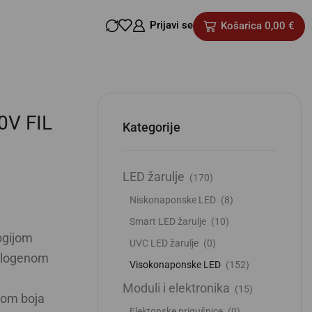
Prijavi se
Košarica
0,00
€
0V FIL
Kategorije
LED žarulje
(170)
Niskonaponske LED
(8)
Smart LED žarulje
(10)
ogijom
UVC LED žarulje
(0)
halogenom
Visokonaponske LED
(152)
Moduli i elektronika
(15)
zom boja
Elektonske prigušnice
(0)