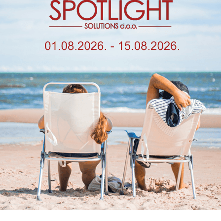
Kategorije
LED žarulje
,
Visokonaponske LED
Oznake
led
,
visokonaponska
,
žarulja
Brands
Ledvance
,
Osram
Slični proizvodi