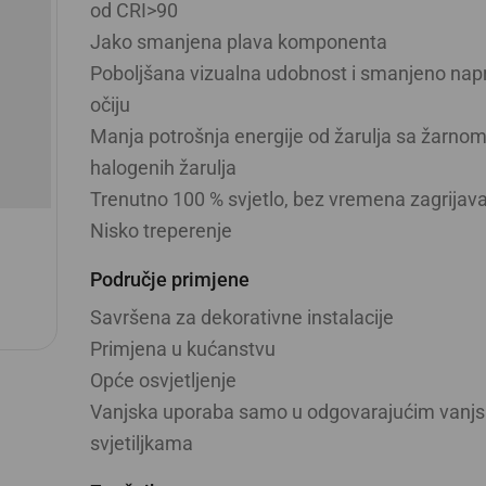
od CRI>90
Jako smanjena plava komponenta
Poboljšana vizualna udobnost i smanjeno nap
očiju
Manja potrošnja energije od žarulja sa žarnom ni
halogenih žarulja
Trenutno 100 % svjetlo, bez vremena zagrijav
Nisko treperenje
Područje primjene
Savršena za dekorativne instalacije
Primjena u kućanstvu
Opće osvjetljenje
Vanjska uporaba samo u odgovarajućim vanj
svjetiljkama