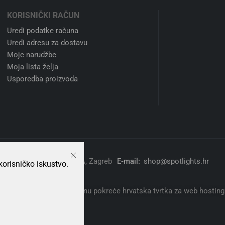
EDspot 4-50W GU10 830 36D
CorePro LEDspot 4-50W GU
DIM
DIM
Philips
,
Signify
Philips
,
Signif
3,25
€
3,25
€
Dodaj u košaricu
Dodaj u košaric
korisničko iskustvo.
te zadovoljni kupnjom?
24/7 korisnička podr
a problema. 14 dana besplatan
Slobodno nas kontaktiraj
rat.