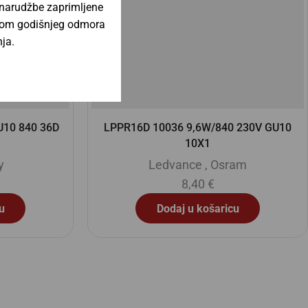
 narudžbe zaprimljene
jekom godišnjeg odmora
ja.
 230V GU10
LPAR111 10024 13,5W/927 12V G53 6X1
Ledvance
,
Osram
am
19,90
€
Dodaj u košaricu
u