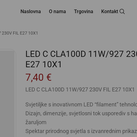
Naslovna
O nama
Trgovina
Kontakt
 230V FIL E27 10X1
LED C CLA100D 11W/927 23
E27 10X1
7,40
€
LED C CLA100D 11W/927 230V FIL E27 10X1
Svjetiljke s inovativnom LED “filament” tehnol
Dizajn, dimenzije, svjetlosni tok usporediv s 
žaruljom
Spektar prirodnog svjetla s izvanrednim prika