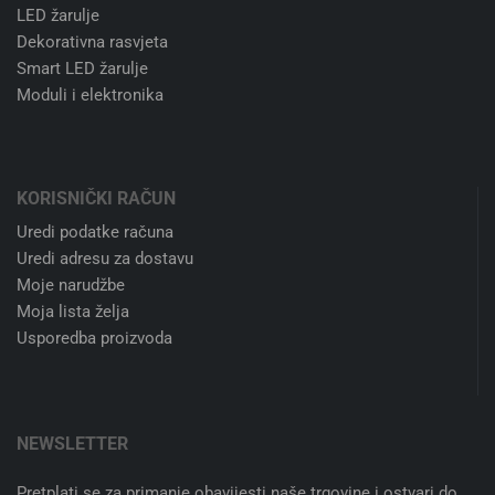
LED žarulje
Dekorativna rasvjeta
Smart LED žarulje
Moduli i elektronika
KORISNIČKI RAČUN
Uredi podatke računa
Uredi adresu za dostavu
Moje narudžbe
Moja lista želja
Usporedba proizvoda
NEWSLETTER
Pretplati se za primanje obavijesti naše trgovine i ostvari do