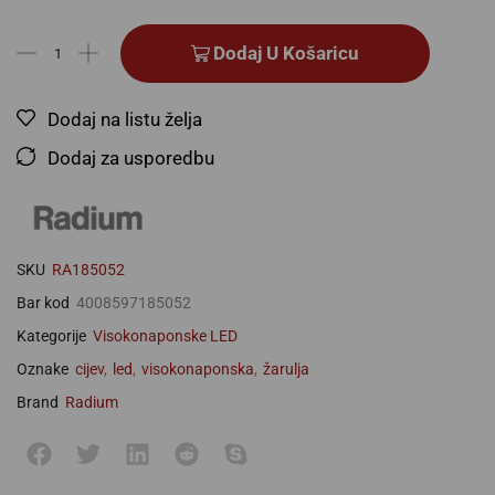
Dodaj U Košaricu
Dodaj na listu želja
Dodaj za usporedbu
SKU
RA185052
Bar kod
4008597185052
Kategorije
Visokonaponske LED
Oznake
cijev
,
led
,
visokonaponska
,
žarulja
Brand
Radium