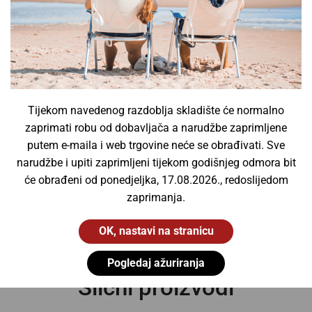
Ulične svjetiljke
(0)
Vanjske svjetiljke
(6)
Vodotjesne svjetiljke
(13)
Žarulje
(0)
Fluorescentne cijevi
(0)
Tijekom navedenog razdoblja skladište će normalno
InfraRed žarulje
(0)
zaprimati robu od dobavljača a narudžbe zaprimljene
UV žarulje
(0)
putem e-maila i web trgovine neće se obrađivati. Sve
Xenon žarulje
(0)
narudžbe i upiti zaprimljeni tijekom godišnjeg odmora bit
će obrađeni od ponedjeljka, 17.08.2026., redoslijedom
Žarulje za projektore
(0)
zaprimanja.
OK, nastavi na stranicu
Pogledaj ažuriranja
Slični proizvodi