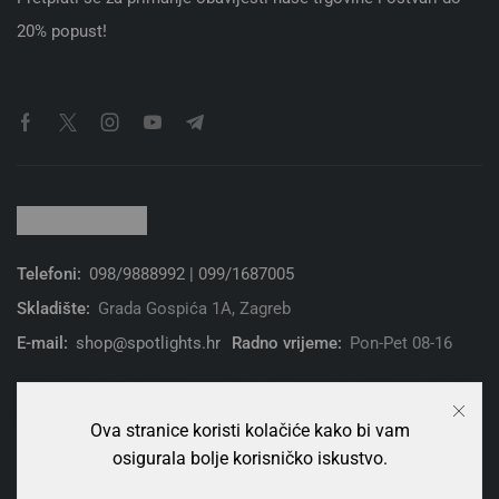
20% popust!
Telefoni:
098/9888992 | 099/1687005
Skladište:
Grada Gospića 1A, Zagreb
E-mail:
shop@spotlights.hr
Radno vrijeme:
Pon-Pet 08-16
© 2026 Spotlight Solutions d.o.o. | Sva prava zadržana. | Web
trgovinu pokreće hrvatska tvrtka za web hosting
Ova stranice koristi kolačiće kako bi vam
osigurala bolje korisničko iskustvo.