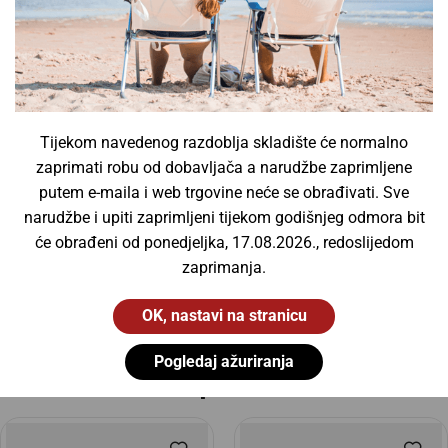
Vanjske svjetiljke
(6)
Vodotjesne svjetiljke
(13)
Žarulje
(0)
Fluorescentne cijevi
(0)
InfraRed žarulje
(0)
Tijekom navedenog razdoblja skladište će normalno
zaprimati robu od dobavljača a narudžbe zaprimljene
UV žarulje
(0)
putem e-maila i web trgovine neće se obrađivati. Sve
Xenon žarulje
(0)
narudžbe i upiti zaprimljeni tijekom godišnjeg odmora bit
Žarulje za projektore
(0)
će obrađeni od ponedjeljka, 17.08.2026., redoslijedom
zaprimanja.
OK, nastavi na stranicu
Pogledaj ažuriranja
Slični proizvodi