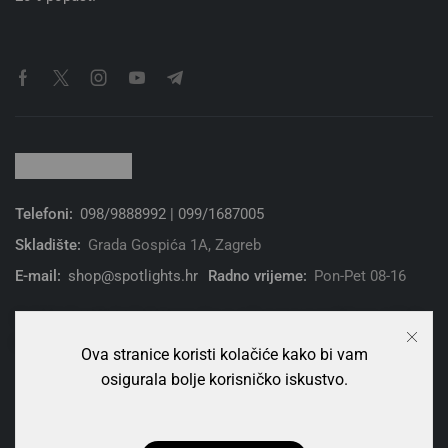
Telefoni:
098/9888992 | 099/1687005
Skladište:
Grada Gospića 1A, Zagreb
E-mail:
shop@spotlights.hr
Radno vrijeme:
Pon-Pet 08-16
© 2026 Spotlight Solutions d.o.o. | Sva prava zadržana. | Web
trgovinu pokreće hrvatska tvrtka za web hosting
Ova stranice koristi kolačiće kako bi vam
osigurala bolje korisničko iskustvo.