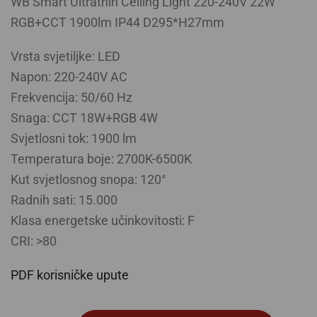
WB Smart Ultrathin Ceiling Light 220-240V 22W
RGB+CCT 1900lm IP44 D295*H27mm
Vrsta svjetiljke: LED
Napon: 220-240V AC
Frekvencija: 50/60 Hz
Snaga: CCT 18W+RGB 4W
Svjetlosni tok: 1900 lm
Temperatura boje: 2700K-6500K
Kut svjetlosnog snopa: 120°
Radnih sati: 15.000
Klasa energetske učinkovitosti: F
CRI: >80
PDF korisničke upute