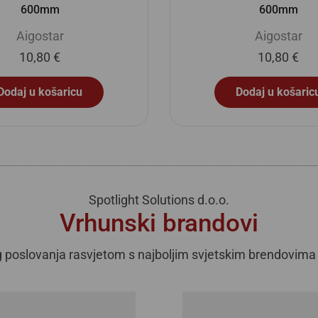
600mm
600mm
Aigostar
Aigostar
10,80
€
10,80
€
Dodaj u košaricu
Dodaj u košaric
Spotlight Solutions d.o.o.
Vrhunski brandovi
slovanja rasvjetom s najboljim svjetskim brendovima ka