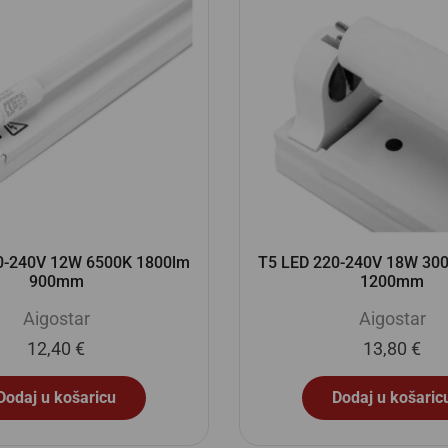
0-240V 12W 6500K 1800lm
T5 LED 220-240V 18W 30
900mm
1200mm
Aigostar
Aigostar
12,40
€
13,80
€
Dodaj u košaricu
Dodaj u košaric