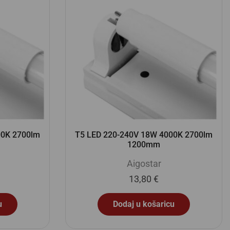
00K 2700lm
T5 LED 220-240V 18W 4000K 2700lm
1200mm
Aigostar
13,80
€
u
Dodaj u košaricu