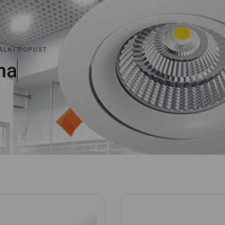
ALNI POPUST
m
a