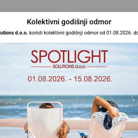
Kolektivni godišnji odmor
utions d.o.o.
koristi kolektivni godišnji odmor od 01.08.2026. d
0-240V 24W 3000K 3600lm
T5 LED 220-240V 24W 40
1500mm
1500mm
Aigostar
Aigostar
15,60
€
15,60
€