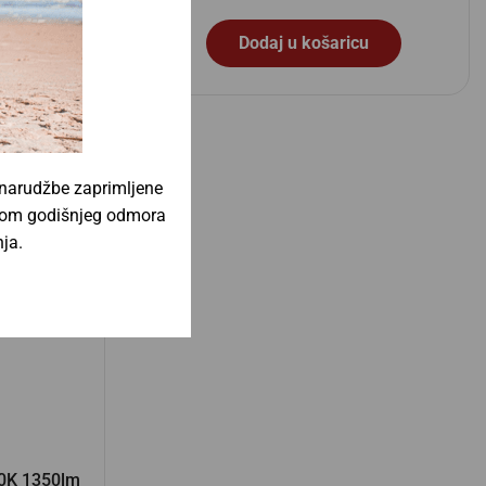
u
Dodaj u košaricu
 narudžbe zaprimljene
jekom godišnjeg odmora
ja.
0K 1350lm