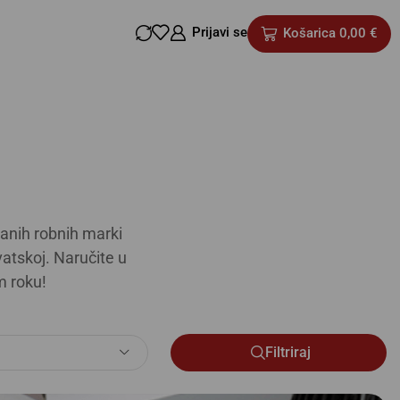
Prijavi se
Košarica
0,00
€
anih robnih marki
atskoj. Naručite u
m roku!
Filtriraj