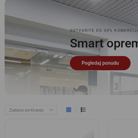
OSTVARITE DO 30% KOMERCIJ
Smart
o
p
r
e
Pogledaj ponudu