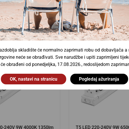
Dodaj u košaricu
Dodaj u košaric
zdoblja skladište će normalno zaprimati robu od dobavljača a
rgovine neće se obrađivati. Sve narudžbe i upiti zaprimljeni ti
t će obrađeni od ponedjeljka, 17.08.2026., redoslijedom zapriman
OK, nastavi na stranicu
Pogledaj ažuriranja
20-240V 9W 4000K 1350lm
T5 LED 220-240V 9W 650