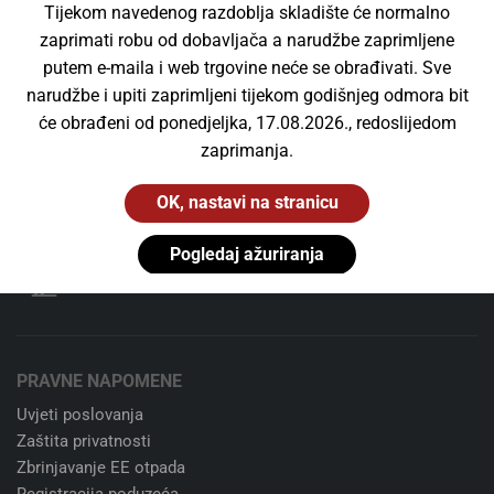
Tijekom navedenog razdoblja skladište će normalno
Za narudžbe već od 40 €
zaprimati robu od dobavljača a narudžbe zaprimljene
putem e-maila i web trgovine neće se obrađivati. Sve
Niste zadovoljni kupnjom?
narudžbe i upiti zaprimljeni tijekom godišnjeg odmora bit
Nema problema. 14 dana besplatan povrat.
će obrađeni od ponedjeljka, 17.08.2026., redoslijedom
zaprimanja.
24/7 korisnička podrška
Slobodno nas kontaktirajte. Uvijek.
OK, nastavi na stranicu
100% sigurno plaćanje
Pogledaj ažuriranja
Stripe kartično plaćanje ili transakcijski račun
PRAVNE NAPOMENE
Uvjeti poslovanja
Zaštita privatnosti
Zbrinjavanje EE otpada
Registracija poduzeća