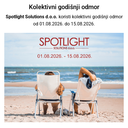
Vrhunski brandovi
Kolektivni godišnji odmor
Spotlight Solutions d.o.o.
koristi kolektivni godišnji odmor
Ponosni smo što smo dio međunarodnog poslovanja
od 01.08.2026. do 15.08.2026.
rasvjetom s najboljim svjetskim brendovima kao i
izvrsnim odnosom cijene i kvalitete.
Besplatna dostava