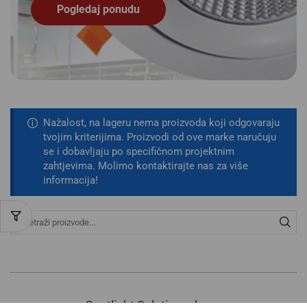
Pogledaj ponudu
Nažalost, na lageru nema proizvoda koji odgovaraju
tvojim kriterijima. Proizvodi od ove marke naručuju
se i dobavljaju po specifičnom projektnim
zahtjevima. Molimo kontaktirajte nas za više
informacija!
Spotlight Solutions d.o.o.