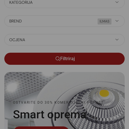
KATEGORIJA
BREND
ILMAS
OCJENA
Filtriraj
OSTVARITE DO 30% KOMERCIJALNI POPUST
Smart
o
p
r
e
m
a