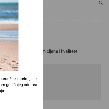
o i izvrsnim odnosom cijene i kvalitete.
 narudžbe zaprimljene
jekom godišnjeg odmora
ja.