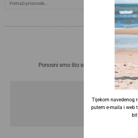
Ponosni smo što smo dio međunarodnog po
Tijekom navedenog ra
putem e-maila i web t
bi