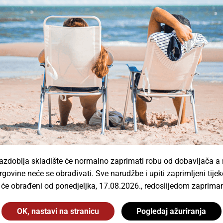
Spotlight Solutions d.o.o.
Vrhunski brandovi
slovanja rasvjetom s najboljim svjetskim brendovima ka
zdoblja skladište će normalno zaprimati robu od dobavljača a
rgovine neće se obrađivati. Sve narudžbe i upiti zaprimljeni ti
t će obrađeni od ponedjeljka, 17.08.2026., redoslijedom zapriman
OK, nastavi na stranicu
Pogledaj ažuriranja