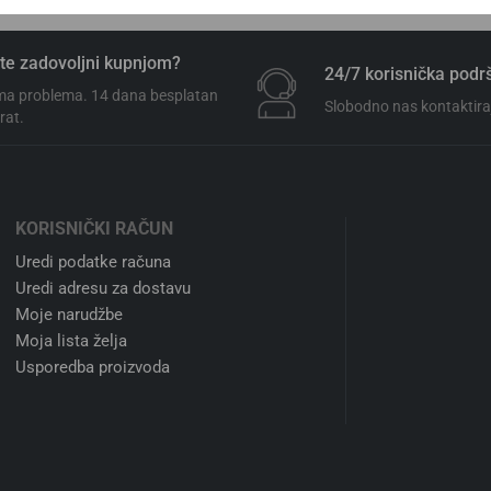
te zadovoljni kupnjom?
24/7 korisnička podr
a problema. 14 dana besplatan
Slobodno nas kontaktiraj
rat.
KORISNIČKI RAČUN
Uredi podatke računa
Uredi adresu za dostavu
Moje narudžbe
Moja lista želja
Usporedba proizvoda