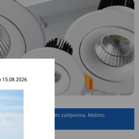
o 15.08.2026.
aju po specifičnom projektnim zahtjevima. Molimo