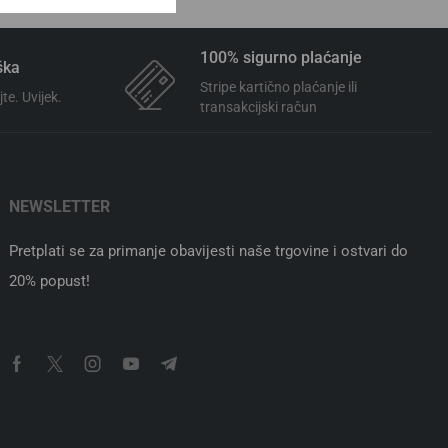
100% sigurno plaćanje
ška
Stripe kartično plaćanje ili
te. Uvijek.
transakcijski račun
NEWSLETTER
Pretplati se za primanje obavijesti naše trgovine i ostvari do
20% popust!