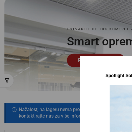
OSTVARITE DO 30% KOMERCIJ
Smart
o
p
r
e
Pogledaj ponudu
Spotlight Sol
Nažalost, na lageru nema proizvoda koji odgovaraju tv
kontaktirajte nas za više informacija!