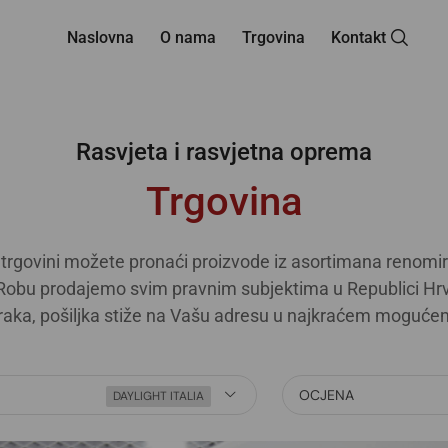
Naslovna
O nama
Trgovina
Kontakt
Rasvjeta i rasvjetna oprema
Trgovina
trgovini možete pronaći proizvode iz asortimana renomir
obu prodajemo svim pravnim subjektima u Republici Hrv
raka, pošiljka stiže na Vašu adresu u najkraćem moguće
OCJENA
DAYLIGHT ITALIA