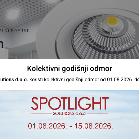
ALNI POPUST
m
a
Kolektivni godišnji odmor
utions d.o.o.
koristi kolektivni godišnji odmor od 01.08.2026. d
ojim kriterijima. Proizvodi od ove marke naručuju se i dobavlj