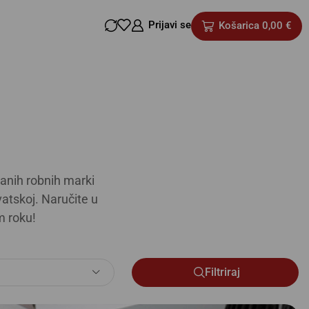
Prijavi se
Košarica
0,00
€
anih robnih marki
atskoj. Naručite u
m roku!
Filtriraj