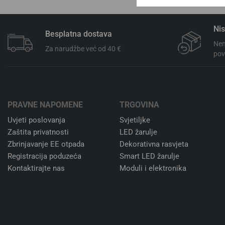
Nis
Besplatna dostava
Nem
Za narudžbe već od 40 €
pov
PRAVNE NAPOMENE
TRGOVINA
Uvjeti poslovanja
Svjetiljke
Zaštita privatnosti
LED žarulje
Zbrinjavanje EE otpada
Dekorativna rasvjeta
Registracija poduzeća
Smart LED žarulje
Kontaktirajte nas
Moduli i elektronika