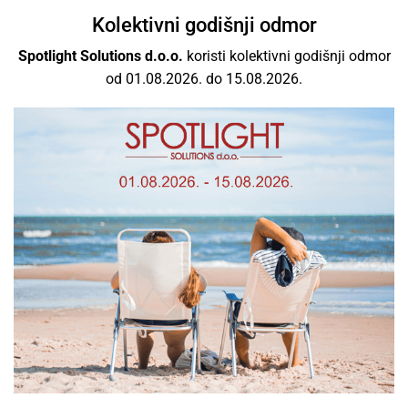
Vrhunski brandovi
Kolektivni godišnji odmor
Spotlight Solutions d.o.o.
koristi kolektivni godišnji odmor
Ponosni smo što smo dio međunarodnog poslovanja
od 01.08.2026. do 15.08.2026.
rasvjetom s najboljim svjetskim brendovima kao i
izvrsnim odnosom cijene i kvalitete.
Besplatna dostava