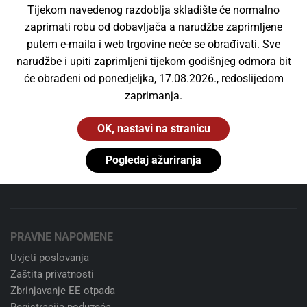
Za narudžbe već od 40 €
Tijekom navedenog razdoblja skladište će normalno
zaprimati robu od dobavljača a narudžbe zaprimljene
Niste zadovoljni kupnjom?
putem e-maila i web trgovine neće se obrađivati. Sve
narudžbe i upiti zaprimljeni tijekom godišnjeg odmora bit
Nema problema. 14 dana besplatan povrat.
će obrađeni od ponedjeljka, 17.08.2026., redoslijedom
zaprimanja.
24/7 korisnička podrška
Slobodno nas kontaktirajte. Uvijek.
OK, nastavi na stranicu
100% sigurno plaćanje
Pogledaj ažuriranja
Stripe kartično plaćanje ili transakcijski račun
PRAVNE NAPOMENE
Uvjeti poslovanja
Zaštita privatnosti
Zbrinjavanje EE otpada
Registracija poduzeća