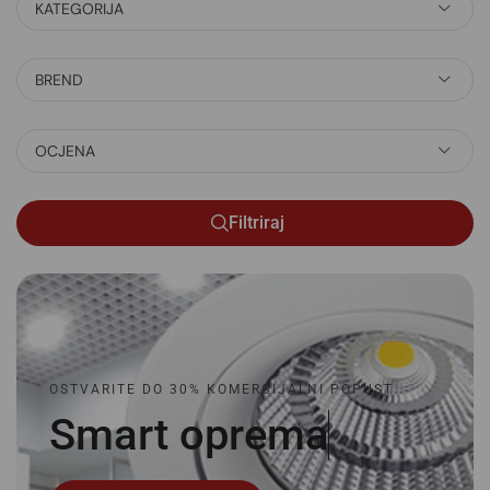
KATEGORIJA
BREND
OCJENA
Filtriraj
OSTVARITE DO 30% KOMERCIJALNI POPUST
Smart
o
p
r
e
m
a