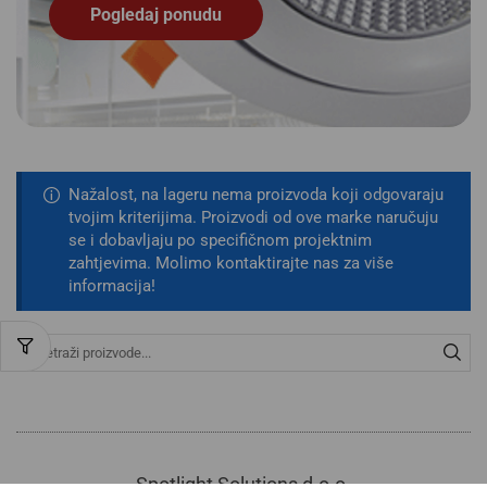
Pogledaj ponudu
Nažalost, na lageru nema proizvoda koji odgovaraju
tvojim kriterijima. Proizvodi od ove marke naručuju
se i dobavljaju po specifičnom projektnim
zahtjevima. Molimo kontaktirajte nas za više
informacija!
Spotlight Solutions d.o.o.