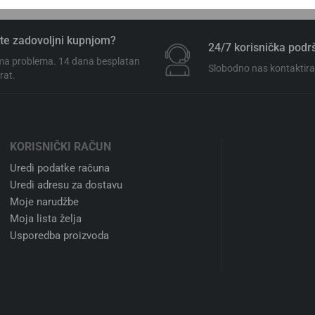
te zadovoljni kupnjom?
24/7 korisnička podr
a problema. 14 dana besplatan
Slobodno nas kontaktiraj
rat.
KORISNIČKI RAČUN
Uredi podatke računa
Uredi adresu za dostavu
Moje narudžbe
Moja lista želja
Usporedba proizvoda