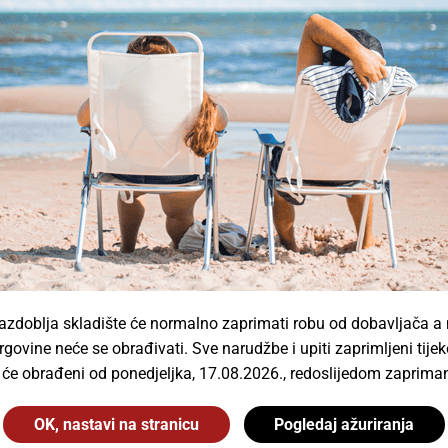
Spotlight Solutions d.o.o.
Vrhunski brandovi
slovanja rasvjetom s najboljim svjetskim brendovima ka
zdoblja skladište će normalno zaprimati robu od dobavljača a
rgovine neće se obrađivati. Sve narudžbe i upiti zaprimljeni ti
t će obrađeni od ponedjeljka, 17.08.2026., redoslijedom zapriman
OK, nastavi na stranicu
Pogledaj ažuriranja