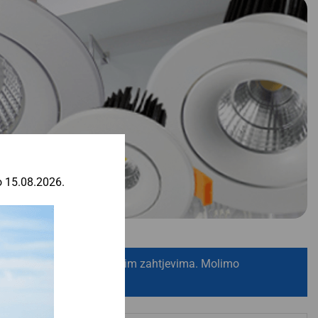
o 15.08.2026.
aju po specifičnom projektnim zahtjevima. Molimo