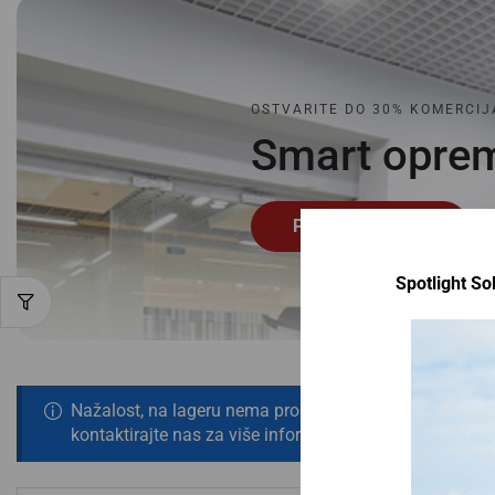
OSTVARITE DO 30% KOMERCIJ
Smart
o
p
r
e
Pogledaj ponudu
Spotlight Sol
Nažalost, na lageru nema proizvoda koji odgovaraju tv
kontaktirajte nas za više informacija!