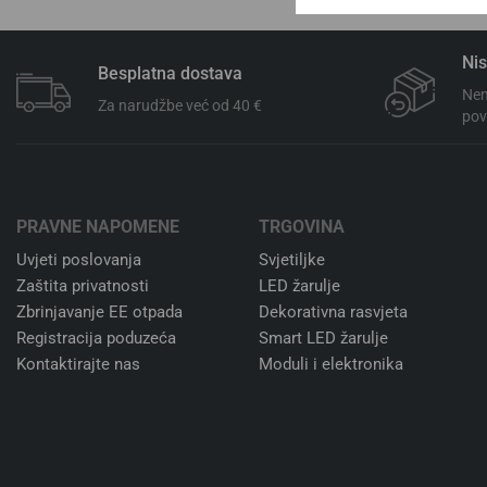
Nis
Besplatna dostava
Nem
Za narudžbe već od 40 €
pov
PRAVNE NAPOMENE
TRGOVINA
Uvjeti poslovanja
Svjetiljke
Zaštita privatnosti
LED žarulje
Zbrinjavanje EE otpada
Dekorativna rasvjeta
Registracija poduzeća
Smart LED žarulje
Kontaktirajte nas
Moduli i elektronika