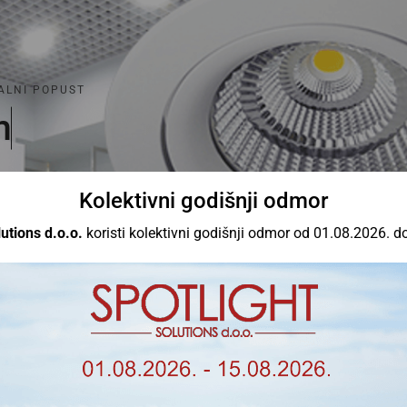
ALNI POPUST
m
a
Kolektivni godišnji odmor
utions d.o.o.
koristi kolektivni godišnji odmor od 01.08.2026. d
ojim kriterijima. Proizvodi od ove marke naručuju se i dobavlj