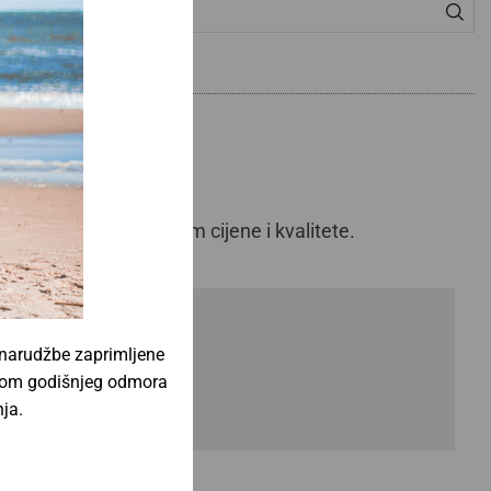
o i izvrsnim odnosom cijene i kvalitete.
 narudžbe zaprimljene
jekom godišnjeg odmora
ja.