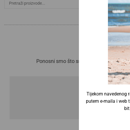
Ponosni smo što smo dio međunarodnog po
Tijekom navedenog ra
putem e-maila i web t
bi