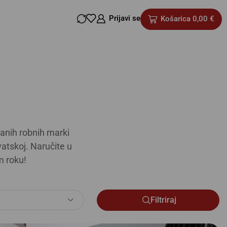
Prijavi se
Košarica
0,00
€
anih robnih marki
atskoj. Naručite u
m roku!
Filtriraj