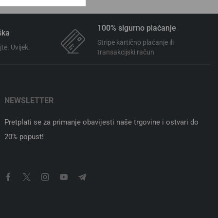
100% sigurno plaćanje
ška
Stripe kartično plaćanje ili
te. Uvijek.
transakcijski račun
NEWSLETTER
Pretplati se za primanje obavijesti naše trgovine i ostvari do
20% popust!