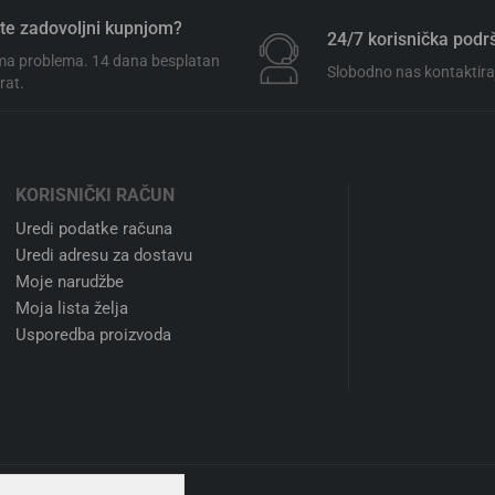
te zadovoljni kupnjom?
24/7 korisnička podr
a problema. 14 dana besplatan
Slobodno nas kontaktiraj
rat.
KORISNIČKI RAČUN
Uredi podatke računa
Uredi adresu za dostavu
Moje narudžbe
Moja lista želja
Usporedba proizvoda