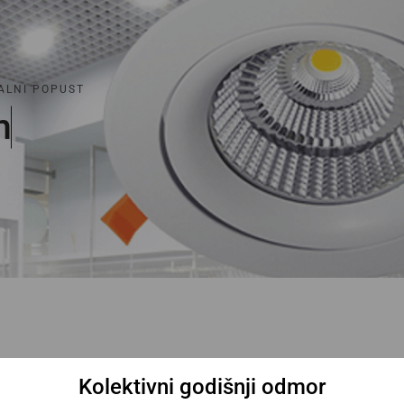
ALNI POPUST
m
a
Kolektivni godišnji odmor