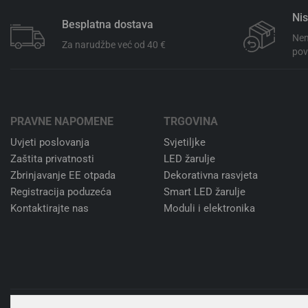
Nis
Besplatna dostava
Nem
Za narudžbe već od 40 €
pov
PRAVNE NAPOMENE
TRGOVINA
Uvjeti poslovanja
Svjetiljke
Zaštita privatnosti
LED žarulje
Zbrinjavanje EE otpada
Dekorativna rasvjeta
Registracija poduzeća
Smart LED žarulje
Kontaktirajte nas
Moduli i elektronika