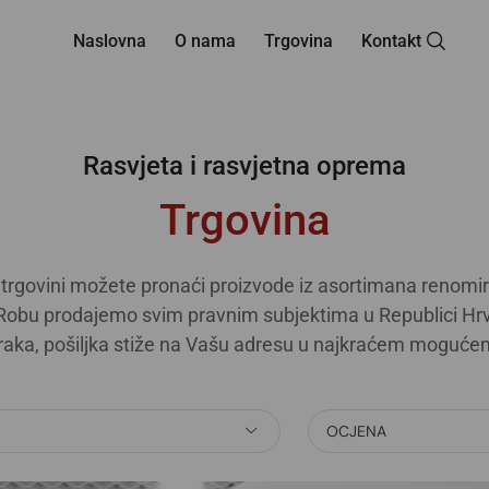
Naslovna
O nama
Trgovina
Kontakt
Rasvjeta i rasvjetna oprema
Trgovina
trgovini možete pronaći proizvode iz asortimana renomir
obu prodajemo svim pravnim subjektima u Republici Hrv
raka, pošiljka stiže na Vašu adresu u najkraćem moguće
OCJENA