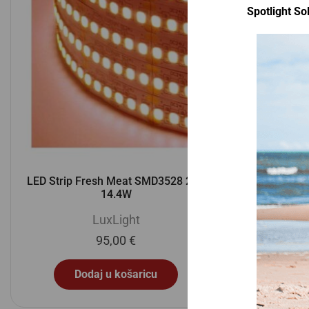
Spotlight Sol
LED Strip Fresh Meat SMD3528 24V
14.4W
LuxLight
95,00
€
Dodaj u košaricu