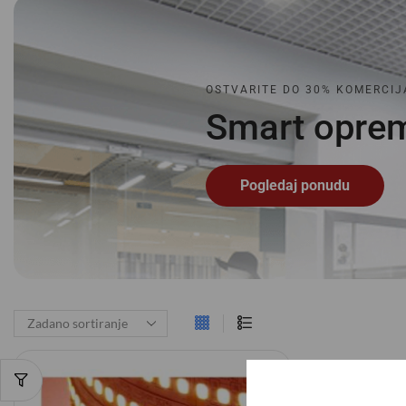
OSTVARITE DO 30% KOMERCIJ
Smart
o
p
r
e
Pogledaj ponudu