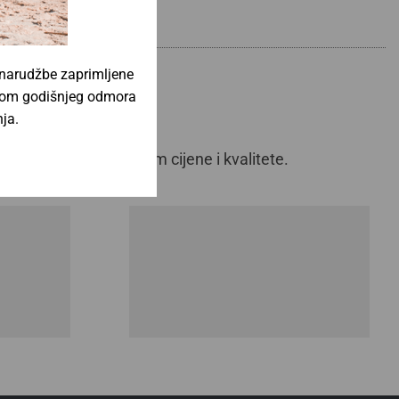
 narudžbe zaprimljene
jekom godišnjeg odmora
ja.
o i izvrsnim odnosom cijene i kvalitete.