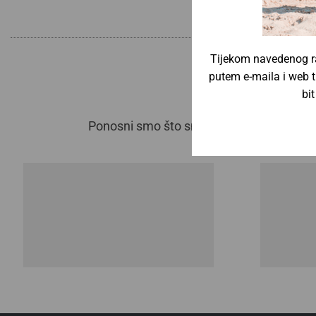
Tijekom navedenog ra
putem e-maila i web t
bi
Ponosni smo što smo dio međunarodnog po