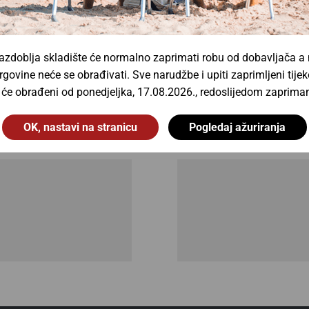
zdoblja skladište će normalno zaprimati robu od dobavljača a
Spotlight Solutions d.o.o.
rgovine neće se obrađivati. Sve narudžbe i upiti zaprimljeni ti
Vrhunski brandovi
t će obrađeni od ponedjeljka, 17.08.2026., redoslijedom zapriman
slovanja rasvjetom s najboljim svjetskim brendovima ka
OK, nastavi na stranicu
Pogledaj ažuriranja