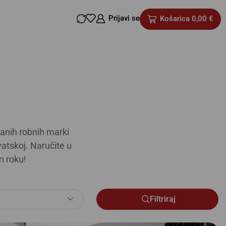
Prijavi se
Košarica
0,00
€
anih robnih marki
atskoj. Naručite u
m roku!
Filtriraj