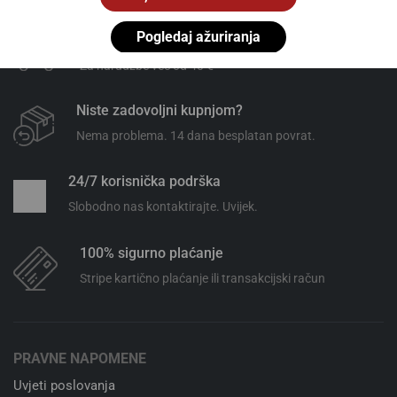
Pogledaj ažuriranja
Besplatna dostava
Za narudžbe već od 40 €
Niste zadovoljni kupnjom?
Nema problema. 14 dana besplatan povrat.
24/7 korisnička podrška
Slobodno nas kontaktirajte. Uvijek.
100% sigurno plaćanje
Stripe kartično plaćanje ili transakcijski račun
PRAVNE NAPOMENE
Uvjeti poslovanja