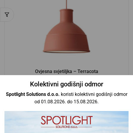
Ovjesna svjetiljka – Terracota
Muuto
Kolektivni godišnji odmor
196,80
€
Spotlight Solutions d.o.o.
koristi kolektivni godišnji odmor
od 01.08.2026. do 15.08.2026.
Dodaj u košaricu