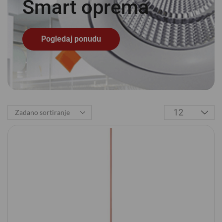
Smart
o
p
r
e
m
a
Pogledaj ponudu