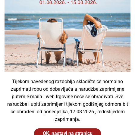
Spotlight Solutions d.o.o.
Vrhunski brandovi
Ponosni smo što smo dio međunarodnog poslovanja
rasvjetom s najboljim svjetskim brendovima kao i
izvrsnim odnosom cijene i kvalitete.
Tijekom navedenog razdoblja skladište će normalno
zaprimati robu od dobavljača a narudžbe zaprimljene
putem e-maila i web trgovine neće se obrađivati. Sve
narudžbe i upiti zaprimljeni tijekom godišnjeg odmora bit
će obrađeni od ponedjeljka, 17.08.2026., redoslijedom
zaprimanja.
OK, nastavi na stranicu