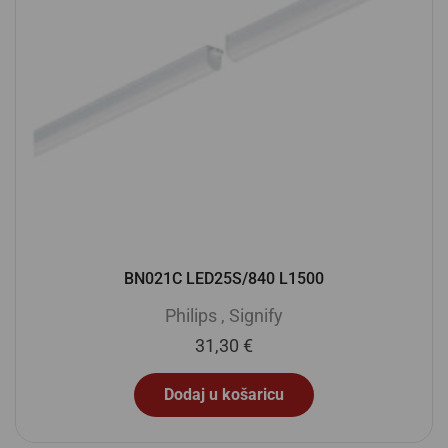
BN021C LED25S/840 L1500
Philips
,
Signify
31,30
€
Dodaj u košaricu