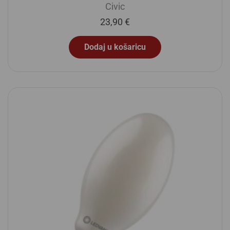
Civic
23,90
€
Dodaj u košaricu