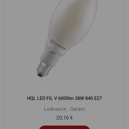
HQL LED FIL V 6000lm 38W 840 E27
Ledvance
,
Osram
20,16
€