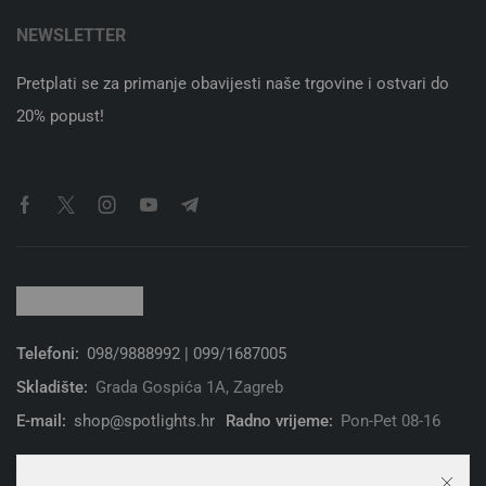
NEWSLETTER
Pretplati se za primanje obavijesti naše trgovine i ostvari do
20% popust!
Telefoni:
098/9888992 | 099/1687005
Skladište:
Grada Gospića 1A, Zagreb
E-mail:
shop@spotlights.hr
Radno vrijeme:
Pon-Pet 08-16
© 2026 Spotlight Solutions d.o.o. | Sva prava zadržana. | Web