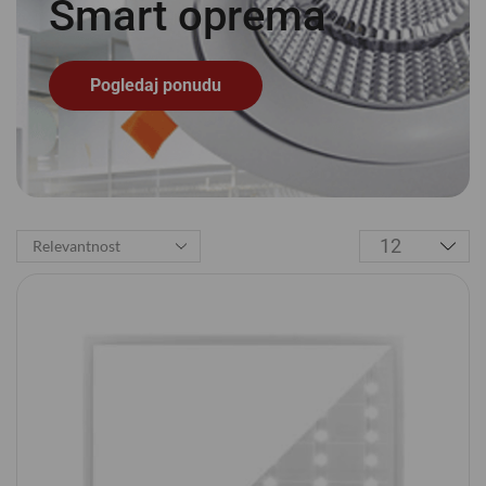
Smart
o
p
r
e
m
a
Pogledaj ponudu