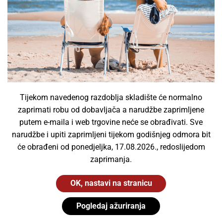
Philips
,
Signify
8,90
€
Dodaj u košaricu
Tijekom navedenog razdoblja skladište će normalno
zaprimati robu od dobavljača a narudžbe zaprimljene
putem e-maila i web trgovine neće se obrađivati. Sve
narudžbe i upiti zaprimljeni tijekom godišnjeg odmora bit
će obrađeni od ponedjeljka, 17.08.2026., redoslijedom
zaprimanja.
OK, nastavi na stranicu
Pogledaj ažuriranja