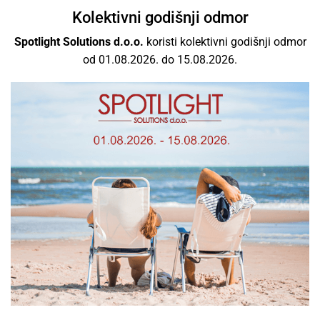
Vrhunski brandovi
Kolektivni godišnji odmor
Spotlight Solutions d.o.o.
koristi kolektivni godišnji odmor
Ponosni smo što smo dio međunarodnog poslovanja
od 01.08.2026. do 15.08.2026.
rasvjetom s najboljim svjetskim brendovima kao i
izvrsnim odnosom cijene i kvalitete.
Besplatna dostava