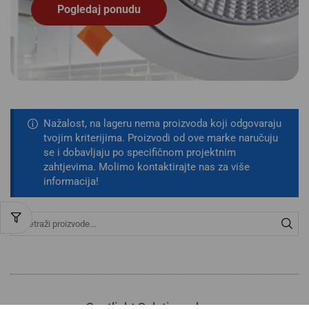
Pogledaj ponudu
Nažalost, na lageru nema proizvoda koji odgovaraju
tvojim kriterijima. Proizvodi od ove marke naručuju
se i dobavljaju po specifičnom projektnim
zahtjevima. Molimo kontaktirajte nas za više
informacija!
Spotlight Solutions d.o.o.