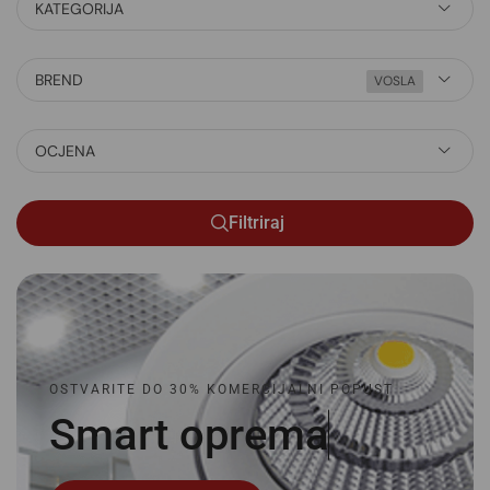
KATEGORIJA
BREND
VOSLA
OCJENA
Filtriraj
OSTVARITE DO 30% KOMERCIJALNI POPUST
Smart
o
p
r
e
m
a