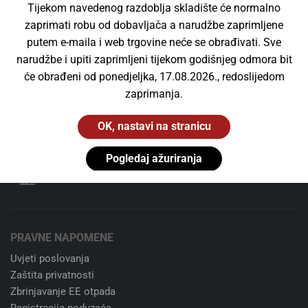
Tijekom navedenog razdoblja skladište će normalno
Za narudžbe već od 40 €
zaprimati robu od dobavljača a narudžbe zaprimljene
putem e-maila i web trgovine neće se obrađivati. Sve
Niste zadovoljni kupnjom?
narudžbe i upiti zaprimljeni tijekom godišnjeg odmora bit
Nema problema. 14 dana besplatan povrat.
će obrađeni od ponedjeljka, 17.08.2026., redoslijedom
zaprimanja.
24/7 korisnička podrška
Slobodno nas kontaktirajte. Uvijek.
OK, nastavi na stranicu
100% sigurno plaćanje
Pogledaj ažuriranja
Stripe kartično plaćanje ili transakcijski račun
PRAVNE NAPOMENE
Uvjeti poslovanja
Zaštita privatnosti
Zbrinjavanje EE otpada
Registracija poduzeća